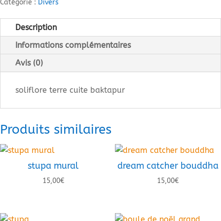
Catégorie :
Divers
cuite
baktapur
Description
Informations complémentaires
Avis (0)
soliflore terre cuite baktapur
Produits similaires
stupa mural
dream catcher bouddha
15,00
€
15,00
€