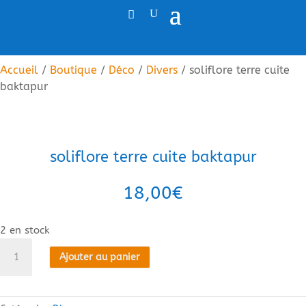
Accueil
/
Boutique
/
Déco
/
Divers
/ soliflore terre cuite
baktapur
soliflore terre cuite baktapur
18,00
€
2 en stock
quantité
Ajouter au panier
de
soliflore
terre