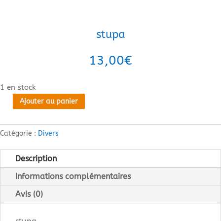
stupa
13,00
€
1 en stock
Ajouter au panier
quantité
de
stupa
Catégorie :
Divers
Description
Informations complémentaires
Avis (0)