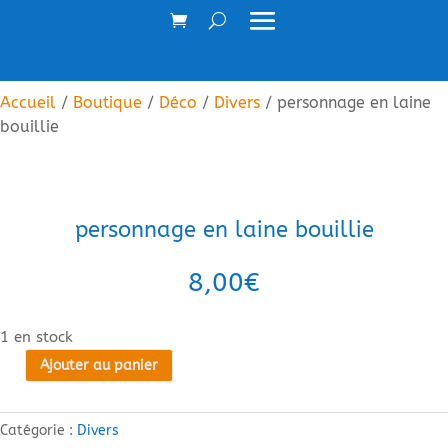
Accueil
/
Boutique
/
Déco
/
Divers
/ personnage en laine
bouillie
personnage en laine bouillie
8,00
€
1 en stock
Ajouter au panier
quantité
de
personnage
Catégorie :
Divers