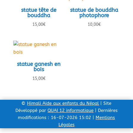
statue tête de
statue de bouddha
bouddha
photophore
15,00
€
10,00
€
statue ganesh en
bois
15,00
€
©
Himali Aide aux enfants du Népal
| Site
Développé par
QUAI 12 informatique
| Dernières
modifications : 16-07-2026 15:02 |
Mentions
Légales