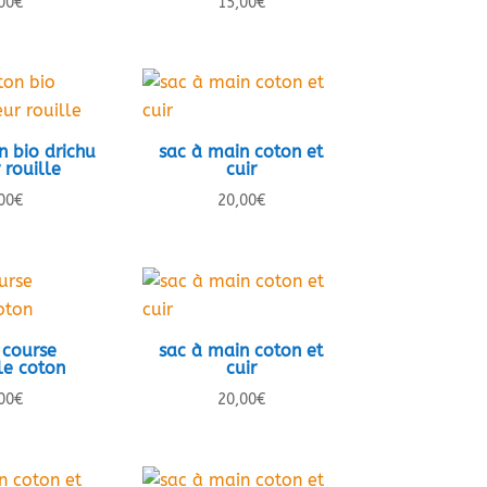
00
€
15,00
€
n bio drichu
sac à main coton et
 rouille
cuir
00
€
20,00
€
 course
sac à main coton et
le coton
cuir
00
€
20,00
€