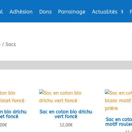
l
Adhésion
Dons
Parrainage
Actualités
e
/ Sacs
n bio drichu
Sac en coton bio drichu
let foncé
vert foncé
Sac en coto
motif roule
,00
€
12,00
€