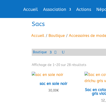
Accueil
Association
Actions
Népa
Sacs
Accueil
/
Boutique
/
Accessoires de mod
Boutique
Affichage de 1–20 sur 28 résultats
sac en soie noir
Sac en coto
30,00
€
gris vio
12