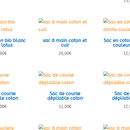
15,
on bio blanc
sac à main coton et
Sac en coto
 lotus
cuir
couleur
,00
€
26,00
€
12,
 course
Sac de course
Sac de
le coton
dépliable coton
dépliab
,00
€
12,00
€
12,