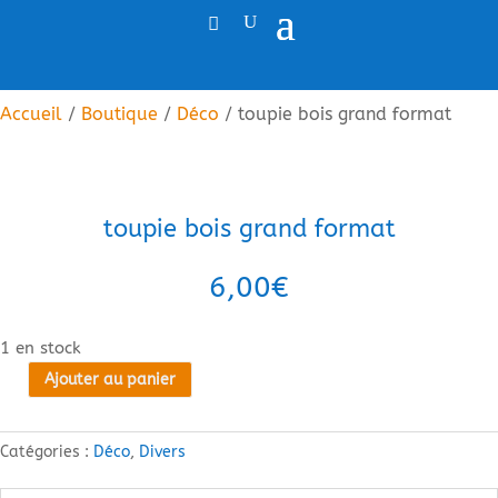
Accueil
/
Boutique
/
Déco
/ toupie bois grand format
toupie bois grand format
6,00
€
1 en stock
Ajouter au panier
quantité
de
toupie
Catégories :
Déco
,
Divers
bois