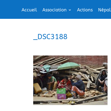
Accueil
Association
Actions
Népal
_DSC3188