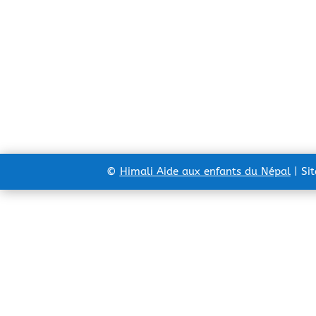
©
Himali Aide aux enfants du Népal
| Si