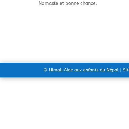
Namasté et bonne chance.
©
Himali Aide aux enfants du Népal
| Si