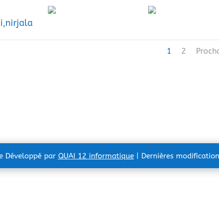
,nirjala
1
2
Proch
te Développé par
QUAI 12 informatique
| Dernières modificatio