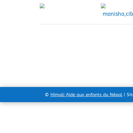
manisha,cibi
©
Himali Aide aux enfants du Népal
| Si