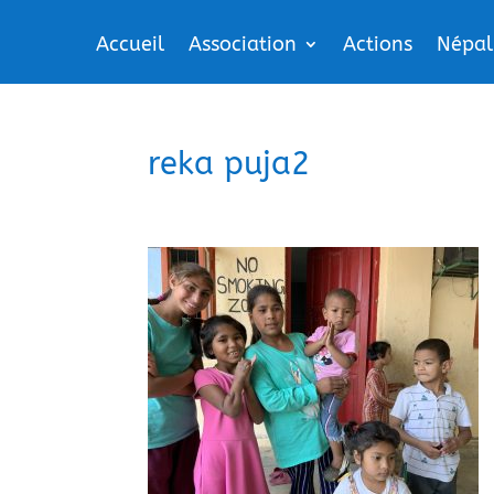
Accueil
Association
Actions
Népal
reka puja2