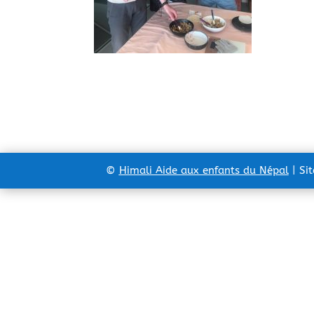
©
Himali Aide aux enfants du Népal
| Si