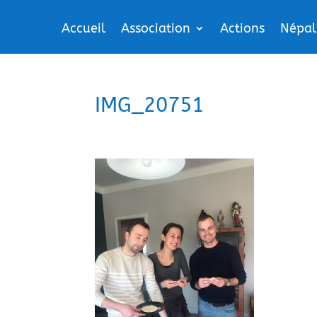
Accueil
Association
Actions
Népal
IMG_20751