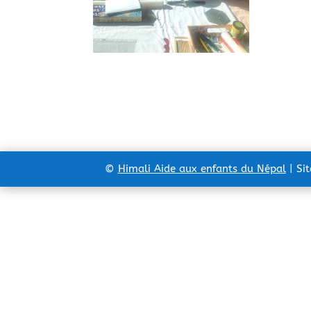
©
Himali Aide aux enfants du Népal
| Si