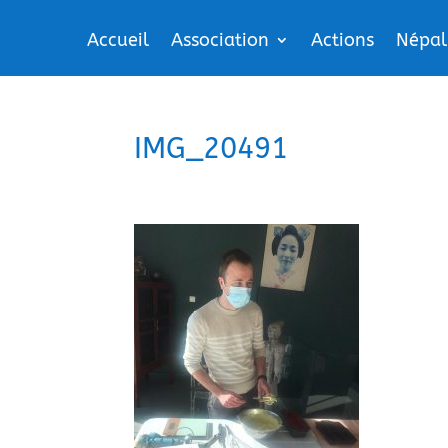
Accueil
Association
Actions
Népal
IMG_20491