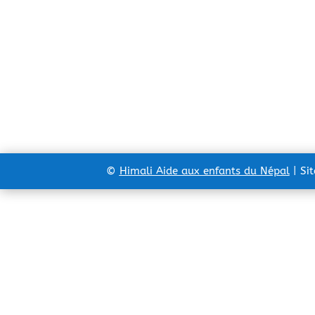
©
Himali Aide aux enfants du Népal
| Si