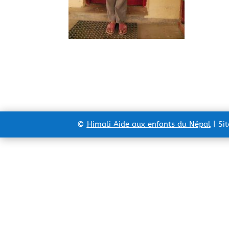
©
Himali Aide aux enfants du Népal
| Si