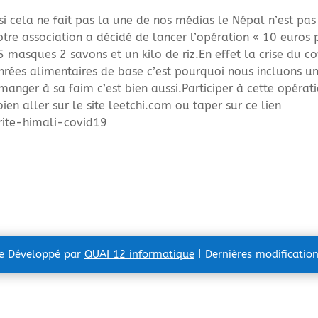
 cela ne fait pas la une de nos médias le Népal n’est pas
tre association a décidé de lancer l’opération « 10 euros 
 masques 2 savons et un kilo de riz.En effet la crise du co
rées alimentaires de base c’est pourquoi nous incluons un
, manger à sa faim c’est bien aussi.Participer à cette opérat
bien aller sur le site leetchi.com ou taper sur ce lien
rite-himali-covid19
te Développé par
QUAI 12 informatique
| Dernières modificatio