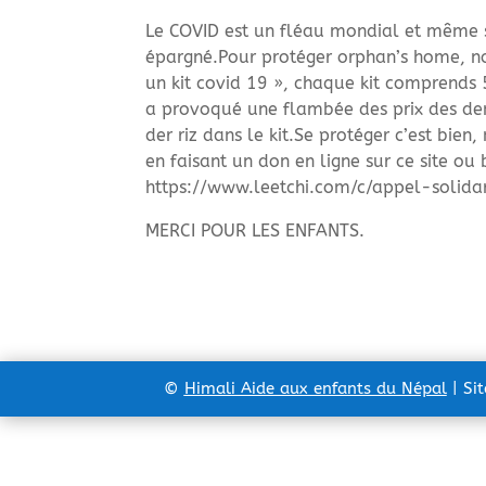
Le COVID est un fléau mondial et même si
épargné.Pour protéger orphan’s home, no
un kit covid 19 », chaque kit comprends 5
a provoqué une flambée des prix des den
der riz dans le kit.Se protéger c’est bien
en faisant un don en ligne sur ce site ou 
https://www.leetchi.com/c/appel-solida
MERCI POUR LES ENFANTS.
©
Himali Aide aux enfants du Népal
| Si