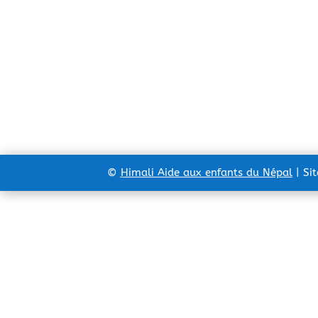
©
Himali Aide aux enfants du Népal
| Si