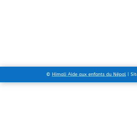
©
Himali Aide aux enfants du Népal
| Si