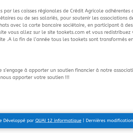
is par les caisses régionales de Crédit Agricole adhérentes
iétaires ou de ses salariés, pour soutenir les associations d
hats avec la carte bancaire sociétaire, en participant à des
te vous allez sur le site tookets.com et vous redistribuez
site .A la fin de l’année tous les tookets sont transformés e
e s’engage à apporter un soutien financier à notre associat
nous apporter votre soutien !!!
te Développé par
QUAI 12 informatique
| Dernières modificatio