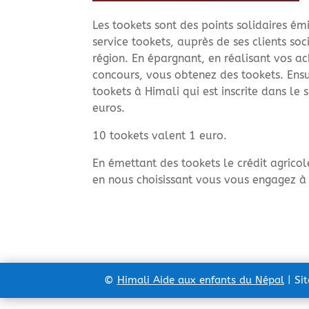
Les tookets sont des points solidaires ém
service tookets, auprès de ses clients soc
région. En épargnant, en réalisant vos ac
concours, vous obtenez des tookets. Ensui
tookets à Himali qui est inscrite dans le 
euros.
10 tookets valent 1 euro.
En émettant des tookets le crédit agricol
en nous choisissant vous vous engagez à 
©
Himali Aide aux enfants du Népal
| Si