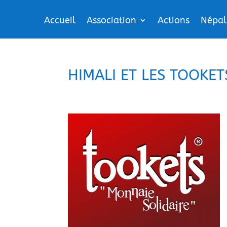
Accueil
Association
Actions
Népal
HIMALI ET LES TOOKET