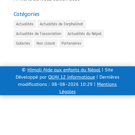
Catégories
Actualités
Actualités de l'orphelinat
Actualités de l’association
Actualités du Népal
Galeries
Non classé
Partenaires
©
Himali Aide aux enfants du Népal
| Site
Développé par
QUAI 12 informatique
| Dernières
modifications : 08-08-2026 10:29 |
Mentions
Légales