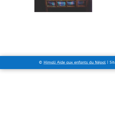
©
Himali Aide aux enfants du Népal
| Si