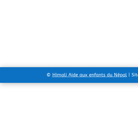
©
Himali Aide aux enfants du Népal
| Si