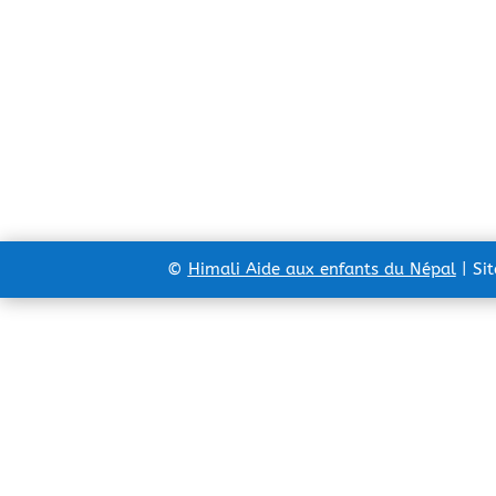
©
Himali Aide aux enfants du Népal
| Si