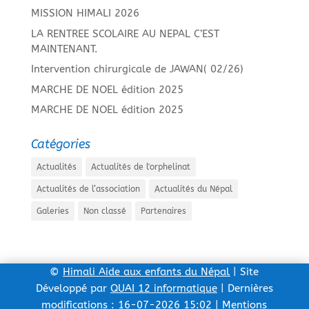
MISSION HIMALI 2026
LA RENTREE SCOLAIRE AU NEPAL C’EST
MAINTENANT.
Intervention chirurgicale de JAWAN( 02/26)
MARCHE DE NOEL édition 2025
MARCHE DE NOEL édition 2025
Catégories
Actualités
Actualités de l'orphelinat
Actualités de l’association
Actualités du Népal
Galeries
Non classé
Partenaires
©
Himali Aide aux enfants du Népal
| Site
Développé par
QUAI 12 informatique
| Dernières
modifications : 16-07-2026 15:02 |
Mentions