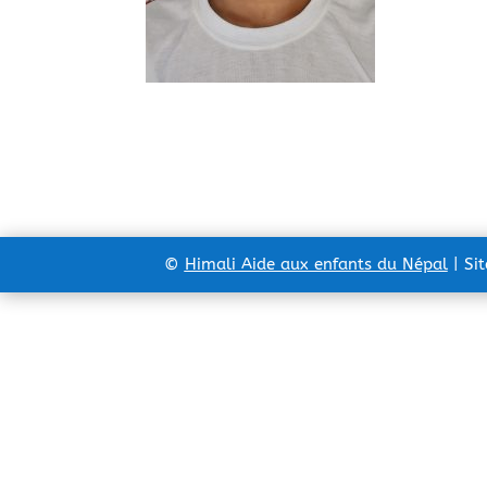
©
Himali Aide aux enfants du Népal
| Si