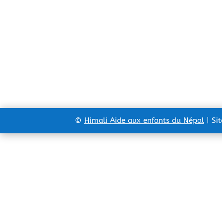
©
Himali Aide aux enfants du Népal
| Si