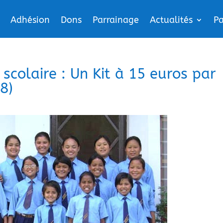
Adhésion
Dons
Parrainage
Actualités
Pa
colaire : Un Kit à 15 euros par
8)