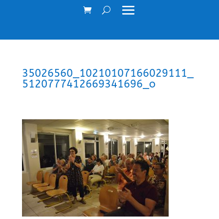
35026560_10210107166029111_
5120777412669341696_o