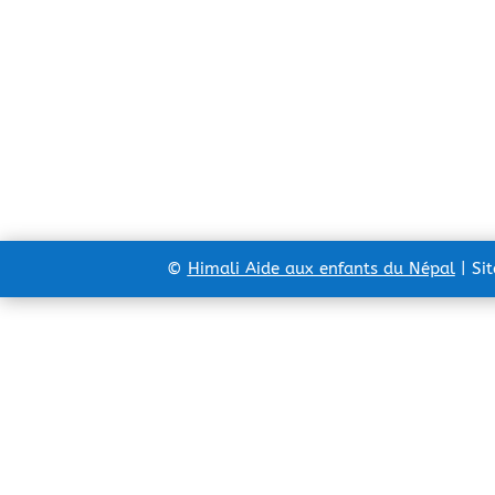
©
Himali Aide aux enfants du Népal
| Si