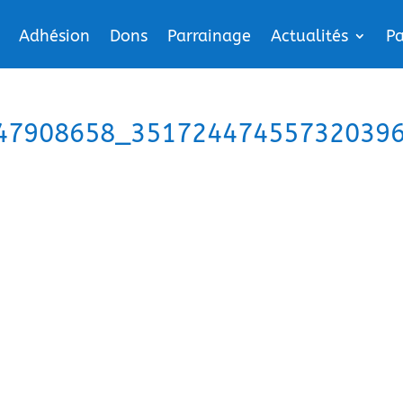
Adhésion
Dons
Parrainage
Actualités
Pa
47908658_35172447455732039