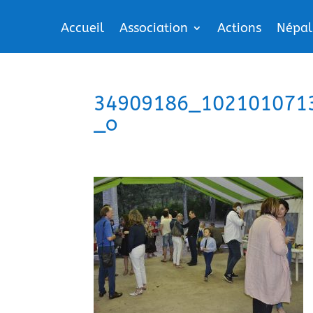
Accueil
Association
Actions
Népal
34909186_102101071
_o