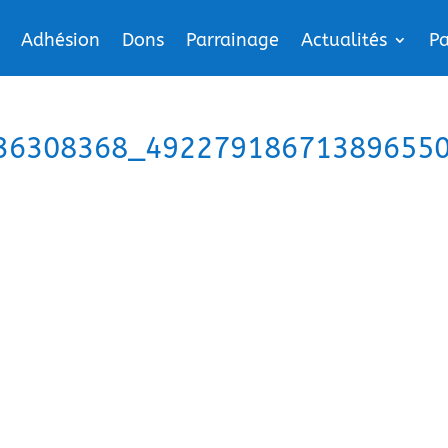
Adhésion
Dons
Parrainage
Actualités
Pa
36308368_49227918671389655