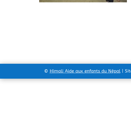
©
Himali Aide aux enfants du Népal
| Si