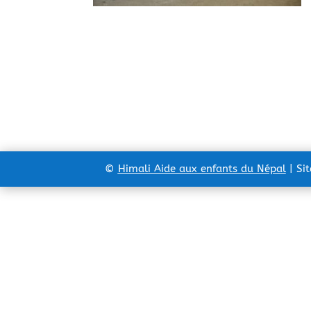
©
Himali Aide aux enfants du Népal
| Si