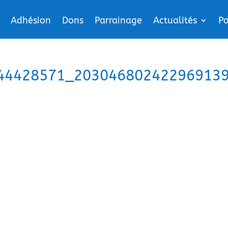
Adhésion
Dons
Parrainage
Actualités
Pa
44428571_20304680242296913