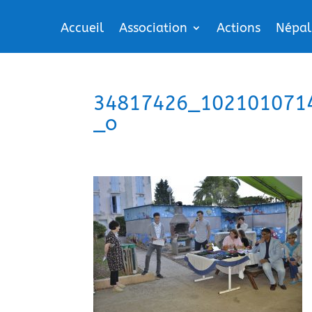
Accueil
Association
Actions
Népal
34817426_102101071
_o