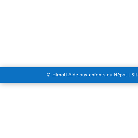
©
Himali Aide aux enfants du Népal
| Si