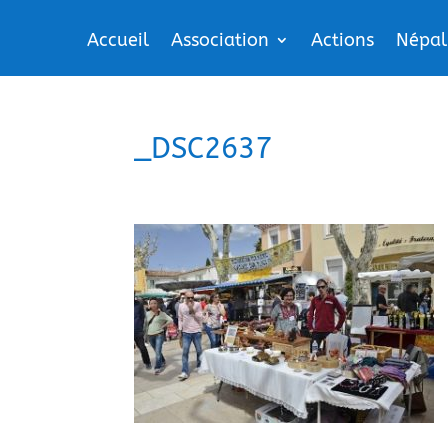
Accueil
Association
Actions
Népal
_DSC2637