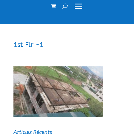
1st Flr -1
Articles Récents