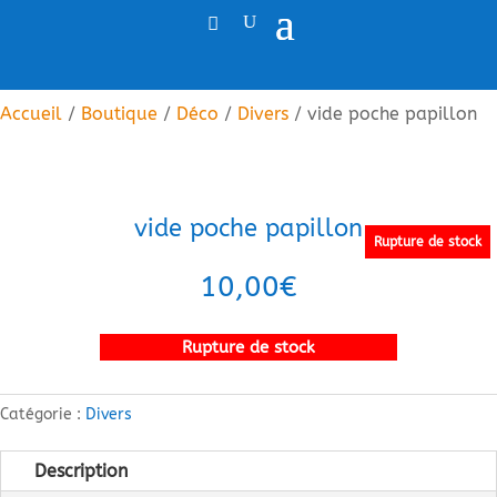
Accueil
/
Boutique
/
Déco
/
Divers
/ vide poche papillon
vide poche papillon
Rupture de stock
10,00
€
Rupture de stock
Catégorie :
Divers
Description