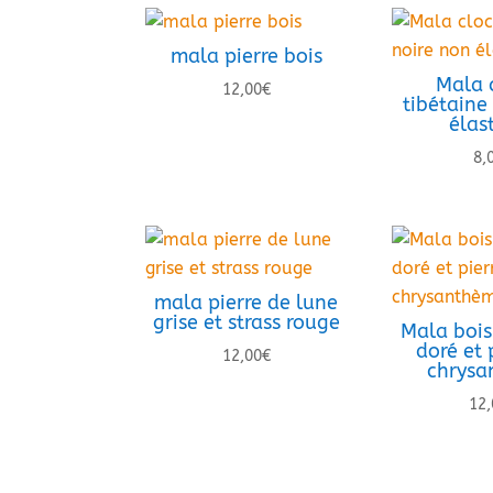
mala pierre bois
Mala 
12,00
€
tibétaine
élas
8,
mala pierre de lune
grise et strass rouge
Mala bois
doré et 
12,00
€
chrysa
12,