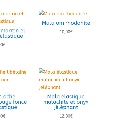
Mala om rhodonite
 marron et
10,00
€
élastique
00
€
cloche
Mala élastique
rouge foncé
malachite et onyx
astique
,éléphant
00
€
12,00
€