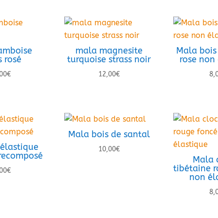
amboise
mala magnesite
Mala bois
s rosé
turquoise strass noir
rose non 
00
€
12,00
€
8,
Mala bois de santal
élastique
10,00
€
 recomposé
Mala 
tibétaine 
00
€
non él
8,