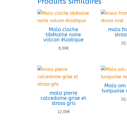
Produits similaires
Mala cloche
mala fr
tibétaine noire
stras
volcan élastique
10,
8,00
€
Mala om 
turquoise
mala pierre
calcedoine grise et
10,
strass gris
12,00
€