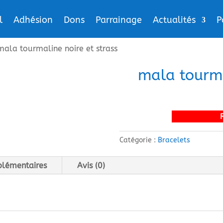
l
Adhésion
Dons
Parrainage
Actualités
P
mala tourmaline noire et strass
mala tourma
Catégorie :
Bracelets
plémentaires
Avis (0)