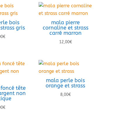
rle bois
mala pierre
strass gris
cornaline et strass
carré marron
00
€
12,00
€
mala perle bois
orange et strass
foncé tête
rgent non
8,00
€
tique
00
€