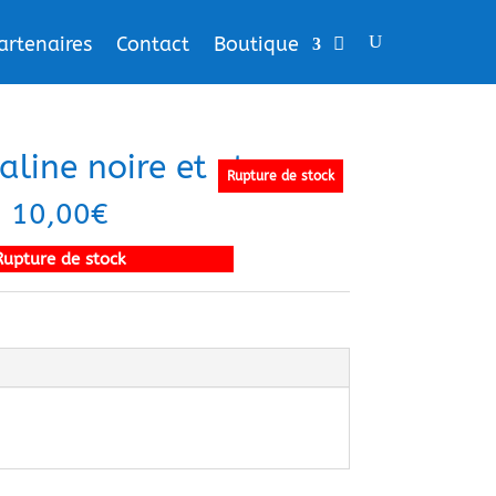
artenaires
Contact
Boutique
line noire et strass
Rupture de stock
10,00
€
Rupture de stock