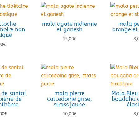
cloche
mala agate indienne
mala pe
 noire non
et ganesh
orange et 
tique
15,00
€
8,
00
€
 de santal
mala pierre
Mala Bleu 
pierre de
calcedoine grise,
bouddha a
nthème
strass jaune
élas
00
€
10,00
€
8,