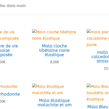
bouddha
dha dans main
dans
main
re de vie
Mala cloche
uoise
tibétaine noire
mala 
posée
élastique
calcedoi
strass
00
€
8,00
€
10,
rhodonite
Mala élastique
00
€
malachite et om
Mala Bleu 