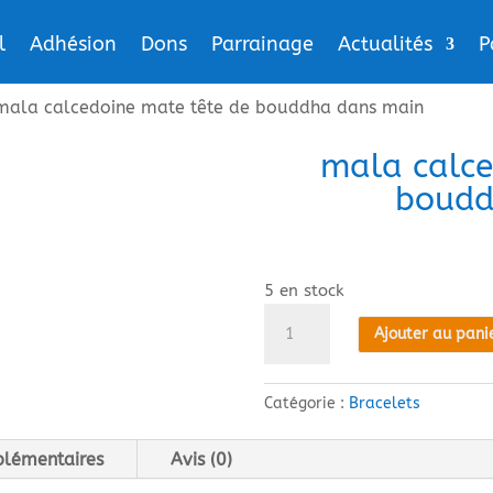
l
Adhésion
Dons
Parrainage
Actualités
P
mala calcedoine mate tête de bouddha dans main
mala calce
boudd
5 en stock
quantité
Ajouter au pani
de
mala
calcedoine
Catégorie :
Bracelets
mate
tête
plémentaires
Avis (0)
de