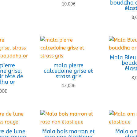
bouddha a
10,00
€
élas
8,
Mala Bleu 
boudd
pierre
mala pierre
élas
ne grise,
calcedoine grise et
ir tète de
strass gris
8,
ha or
12,00
€
00
€
re de lune
Mala bois marron et
Mala om