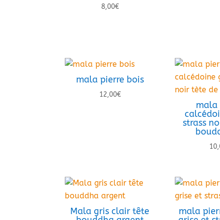
8,00
€
mala pierre bois
12,00
€
mala 
calcédoi
strass no
boudd
10,
Mala gris clair tête
mala pier