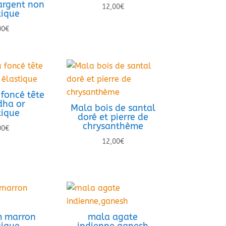
rgent non
12,00
€
tique
00
€
foncé tête
ha or
Mala bois de santal
tique
doré et pierre de
chrysanthème
00
€
12,00
€
 marron
mala agate