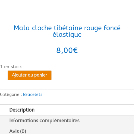
Mala cloche tibétaine rouge foncé
élastique
8,00
€
1 en stock
Ajouter au panier
quantité
de
Mala
Catégorie :
Bracelets
cloche
tibétaine
Description
rouge
Informations complémentaires
foncé
élastique
Avis (0)