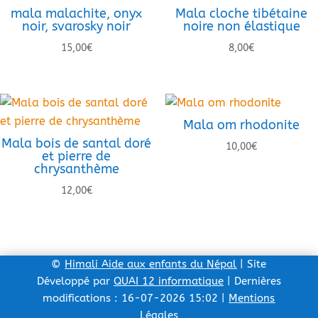
mala malachite, onyx
Mala cloche tibétaine
noir, svarosky noir
noire non élastique
15,00
€
8,00
€
Mala om rhodonite
Mala bois de santal doré
10,00
€
et pierre de
chrysanthème
12,00
€
©
Himali Aide aux enfants du Népal
| Site
Développé par
QUAI 12 informatique
| Dernières
modifications : 16-07-2026 15:02 |
Mentions
Légales