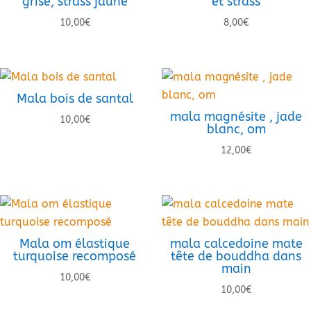
grise, strass jaune
et strass
10,00
€
8,00
€
Mala bois de santal
mala magnésite , jade
10,00
€
blanc, om
12,00
€
Mala om élastique
mala calcedoine mate
turquoise recomposé
tête de bouddha dans
main
10,00
€
10,00
€