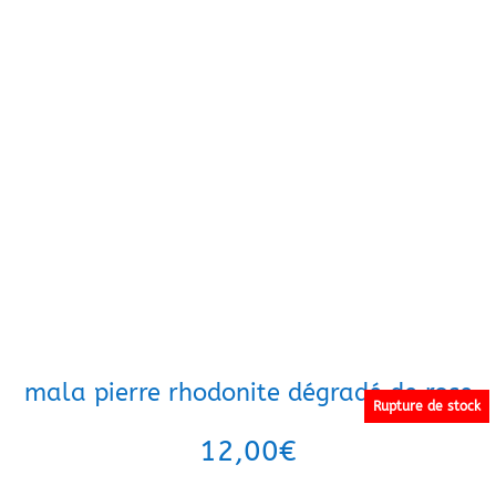
mala pierre rhodonite dégradé de rose
Rupture de stock
12,00
€