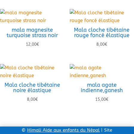
mala magnesite
Mala cloche tibétaine
turquoise strass noir
rouge foncé élastique
12,00
€
8,00
€
Mala cloche tibétaine
mala agate
noire élastique
indienne,ganesh
8,00
€
15,00
€
©
Himali Aide aux enfants du Népal
| Site