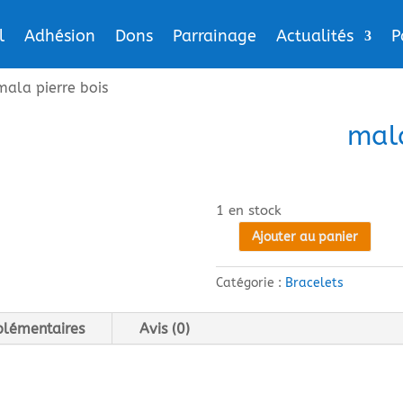
l
Adhésion
Dons
Parrainage
Actualités
P
mala pierre bois
mala
1 en stock
Ajouter au panier
quantité
de
Catégorie :
Bracelets
mala
pierre
plémentaires
Avis (0)
bois