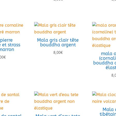
pierre
Mala gris clair tête
 et strass
bouddha argent
marron
8,00
€
mala o
00
€
(cornali
bouddha a
élas
8,
Mala 
tibétai