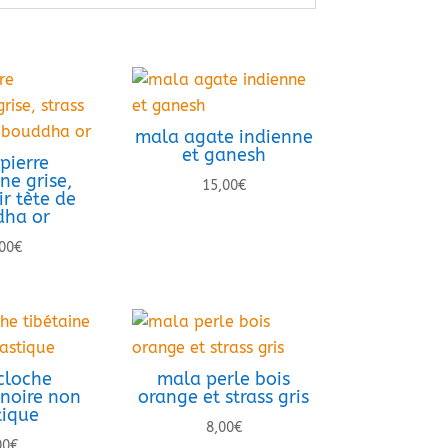
mala agate indienne
et ganesh
pierre
ne grise,
15,00
€
ir tète de
ha or
00
€
cloche
mala perle bois
 noire non
orange et strass gris
tique
8,00
€
00
€