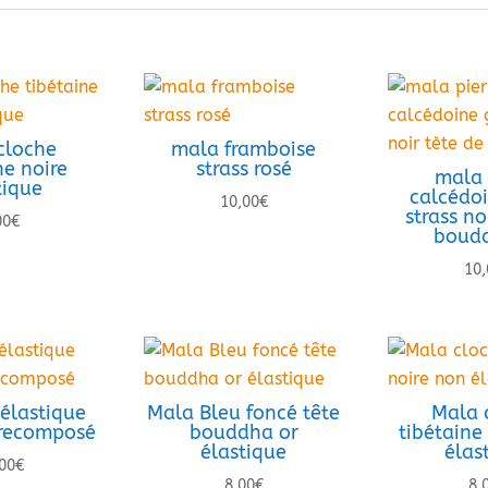
cloche
mala framboise
ne noire
strass rosé
mala 
tique
calcédoi
10,00
€
strass no
00
€
boudd
10,
élastique
Mala Bleu foncé tête
Mala 
 recomposé
bouddha or
tibétaine
élastique
élas
00
€
8,00
€
8,