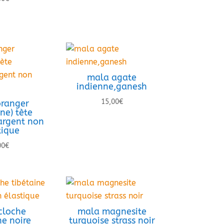
mala agate
indienne,ganesh
15,00
€
ranger
ne) tète
rgent non
tique
00
€
cloche
mala magnesite
ne noire
turquoise strass noir