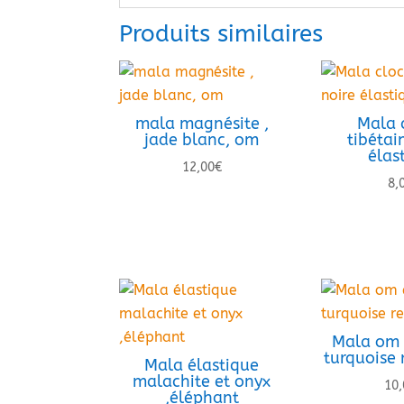
Produits similaires
mala magnésite ,
Mala 
jade blanc, om
tibétai
élas
12,00
€
8,
Mala om 
turquoise
Mala élastique
malachite et onyx
10,
,éléphant