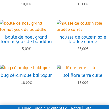
10,00
€
15,00
€
boule de noel grand
housse de coussin soie
format yeux de bouddha
brodée carrée
5,00
€
25,00
€
bug céramique baktapur
soliflore terre cuite
18,00
€
12,00
€
©
Himali Aide aux enfants du Népal
| Site