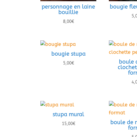
personnage en laine
bougie fle
bouillie
5,
8,00
€
bougie stupa
boule 
5,00
€
clochet
for
4,
stupa mural
boule de 
15,00
€
for