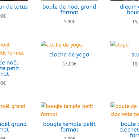
ur de lotus
boule de noël grand
dream 
format
bou
00
€
5,00
€
15,
cloche de yoga
st
de noël
15,00
€
10,
te petit
mat
00
€
noël grand
bougie temple petit
boule 
mat
format
clochet
for