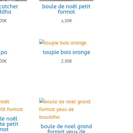
catcher
boule de noël petit
ddha
format
00
€
4,00
€
upa
toupie bois orange
00
€
2,00
€
de noël
te petit
boule de noel grand
mat
format yeux de