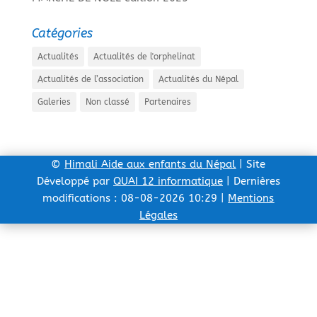
Catégories
Actualités
Actualités de l'orphelinat
Actualités de l’association
Actualités du Népal
Galeries
Non classé
Partenaires
©
Himali Aide aux enfants du Népal
| Site
Développé par
QUAI 12 informatique
| Dernières
modifications : 08-08-2026 10:29 |
Mentions
Légales