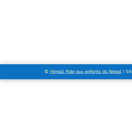
©
Himali Aide aux enfants du Népal
| Si