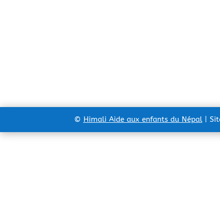
©
Himali Aide aux enfants du Népal
| Si