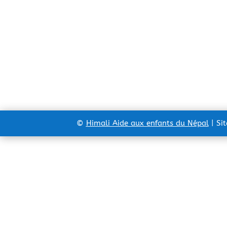
©
Himali Aide aux enfants du Népal
| Si