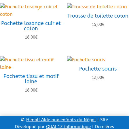
Trousse de toilette coton
Pochette losange cuir et
15,00
€
coton
18,00
€
Pochette souris
Pochette tissu et motif
12,00
€
laine
18,00
€
©
Himali Aide aux enfants du Népal
| Site
Développé par
QUAI 12 informatique
| Dernières