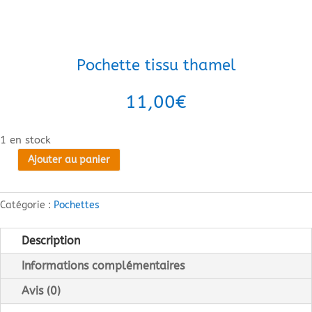
Pochette tissu thamel
11,00
€
1 en stock
Ajouter au panier
quantité
de
Pochette
Catégorie :
Pochettes
tissu
thamel
Description
Informations complémentaires
Avis (0)