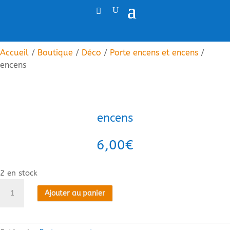
Accueil
/
Boutique
/
Déco
/
Porte encens et encens
/
encens
encens
6,00
€
2 en stock
quantité
Ajouter au panier
de
encens