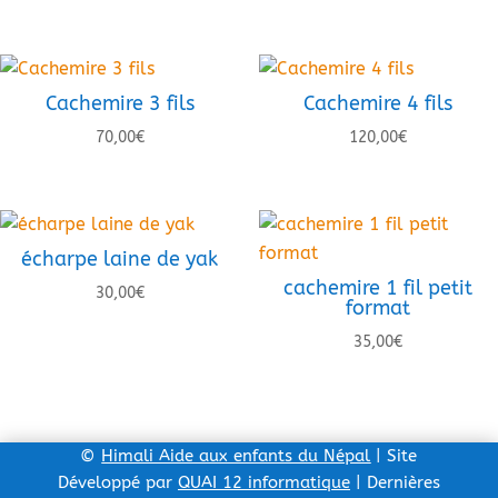
Cachemire 3 fils
Cachemire 4 fils
70,00
€
120,00
€
écharpe laine de yak
cachemire 1 fil petit
30,00
€
format
35,00
€
©
Himali Aide aux enfants du Népal
| Site
Développé par
QUAI 12 informatique
| Dernières