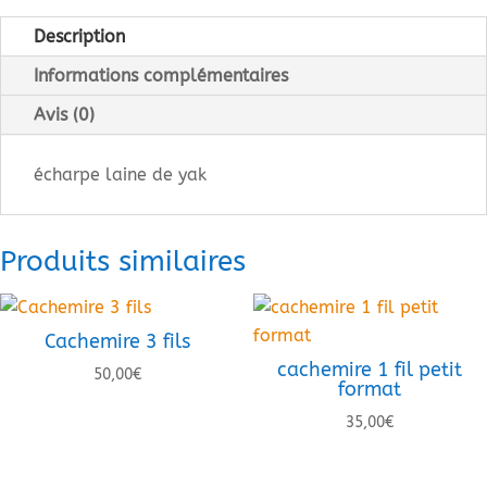
laine
de
Description
yak
Informations complémentaires
Avis (0)
écharpe laine de yak
Produits similaires
Cachemire 3 fils
cachemire 1 fil petit
50,00
€
format
35,00
€