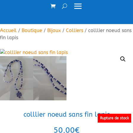
Accueil
/
Boutique
/
Bijoux
/
Colliers
/ colllier noeud sans
fin lapis
colllier noeud sans fin lapis
Rupture de stock
50,00
€